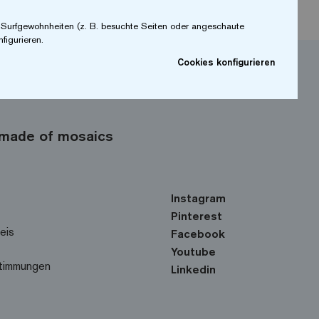
r Surfgewohnheiten (z. B. besuchte Seiten oder angeschaute
figurieren.
Cookies konfigurieren
made of mosaics
Instagram
Pinterest
eis
Facebook
Youtube
timmungen
Linkedin