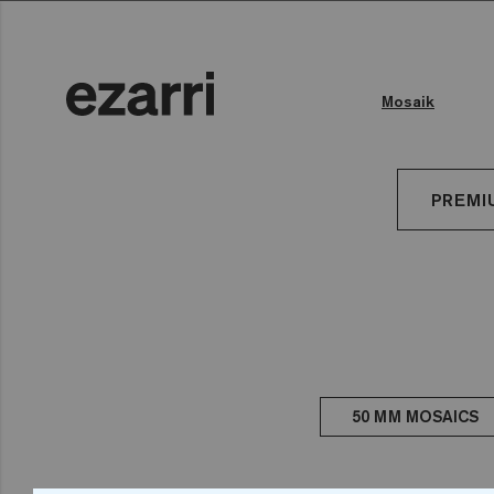
Mosaik
Farbe des Wassers
Öffentliches Schwimmbad
PREMI
50 MM MOSAICS