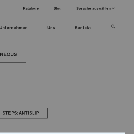
keyboard_arrow_down
Kataloge
Blog
Sprache auswählen
search
Unternehmen
Uns
Kontakt
ANEOUS
-STEPS: ANTISLIP