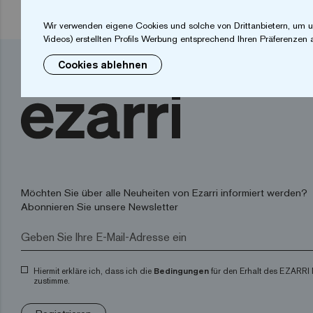
Wir verwenden eigene Cookies und solche von Drittanbietern, um u
Videos) erstellten Profils Werbung entsprechend Ihren Präferenzen 
Cookies ablehnen
Möchten Sie über alle Neuheiten von Ezarri informiert werden?
Abonnieren Sie unsere Newsletter
Hiermit erkläre ich, dass ich die
Bedingungen
für den Erhalt des EZARRI 
zustimme.