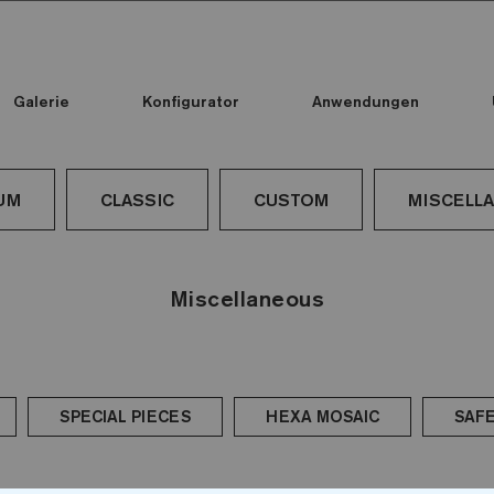
Galerie
Konfigurator
Anwendungen
Alle Kollektionen
Alle Kollektionen
Standard Printed Mosaic
UM
CLASSIC
CUSTOM
MISCELL
Miscellaneous
SPECIAL PIECES
HEXA MOSAIC
SAFE