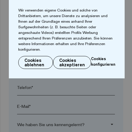
Wir verwenden eigene Cookies und solche von
arrow_drop_down
Drittanbietern, um unsere Dienste zu analysieren und
Ihnen auf der Grundlage eines anhand Ihrer
Surfgewohnheiten (z. B. besuchte Seiten oder
Ort*
angeschaute Videos) erstellten Profils Werbung
entsprechend Ihren Präferenzen anzubieten. Sie können
weitere Informationen erhalten und Ihre Präferenzen
konfigurieren.
Postleitzahl*
Cookies
Cookies
Cookies
ablehnen
akzeptieren
konfigurieren
arrow_drop_down
Telefon*
E-Mail*
arrow_drop_down