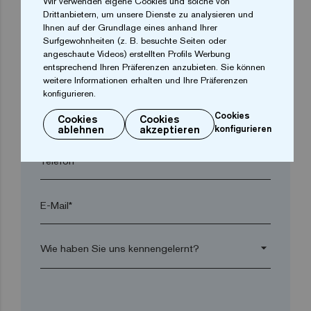
Wir verwenden eigene Cookies und solche von
Drittanbietern, um unsere Dienste zu analysieren und
Ort*
Ihnen auf der Grundlage eines anhand Ihrer
Surfgewohnheiten (z. B. besuchte Seiten oder
angeschaute Videos) erstellten Profils Werbung
entsprechend Ihren Präferenzen anzubieten. Sie können
Postleitzahl*
weitere Informationen erhalten und Ihre Präferenzen
konfigurieren.
arrow_drop_down
Cookies
Cookies
Cookies
ablehnen
akzeptieren
konfigurieren
Telefon*
E-Mail*
arrow_drop_down