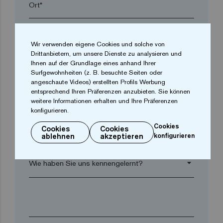
Ort*
Postleitzahl*
Wir verwenden eigene Cookies und solche von
Drittanbietern, um unsere Dienste zu analysieren und
Ihnen auf der Grundlage eines anhand Ihrer
arrow_drop_down
Surfgewohnheiten (z. B. besuchte Seiten oder
angeschaute Videos) erstellten Profils Werbung
entsprechend Ihren Präferenzen anzubieten. Sie können
Telefon*
weitere Informationen erhalten und Ihre Präferenzen
konfigurieren.
Cookies
Cookies
Cookies
E-Mail*
ablehnen
akzeptieren
konfigurieren
arrow_drop_down