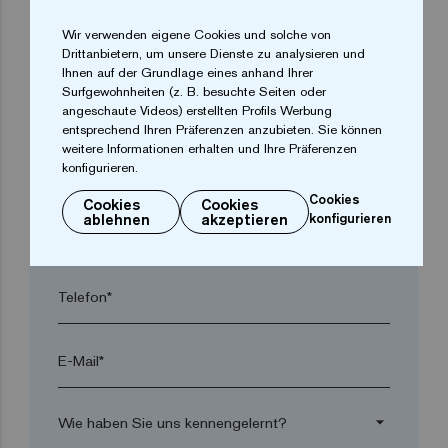
Wir verwenden eigene Cookies und solche von
arrow_drop_down
Drittanbietern, um unsere Dienste zu analysieren und
Ihnen auf der Grundlage eines anhand Ihrer
Surfgewohnheiten (z. B. besuchte Seiten oder
Ort*
angeschaute Videos) erstellten Profils Werbung
entsprechend Ihren Präferenzen anzubieten. Sie können
weitere Informationen erhalten und Ihre Präferenzen
konfigurieren.
Postleitzahl*
Cookies
Cookies
Cookies
ablehnen
akzeptieren
konfigurieren
arrow_drop_down
Telefon*
E-Mail*
arrow_drop_down