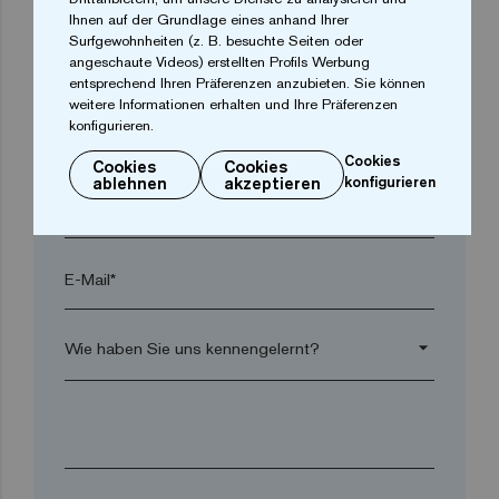
Ihnen auf der Grundlage eines anhand Ihrer
Surfgewohnheiten (z. B. besuchte Seiten oder
angeschaute Videos) erstellten Profils Werbung
Postleitzahl*
entsprechend Ihren Präferenzen anzubieten. Sie können
weitere Informationen erhalten und Ihre Präferenzen
konfigurieren.
arrow_drop_down
Cookies
Cookies
Cookies
ablehnen
akzeptieren
konfigurieren
Telefon*
E-Mail*
arrow_drop_down