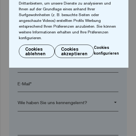
Drittanbietern, um unsere Dienste zu analysieren und
Ort*
Ihnen auf der Grundlage eines anhand Ihrer
Surfgewohnheiten (z. B. besuchte Seiten oder
angeschaute Videos) erstellten Profils Werbung
Postleitzahl*
entsprechend Ihren Präferenzen anzubieten. Sie können
weitere Informationen erhalten und Ihre Präferenzen
konfigurieren.
arrow_drop_down
Cookies
Cookies
Cookies
ablehnen
akzeptieren
konfigurieren
Telefon*
E-Mail*
arrow_drop_down