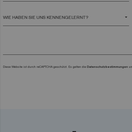
arrow_drop_down
Diese Website ist durch reCAPTCHA geschützt. Es gelten die
Datenschutzbestimmungen
u