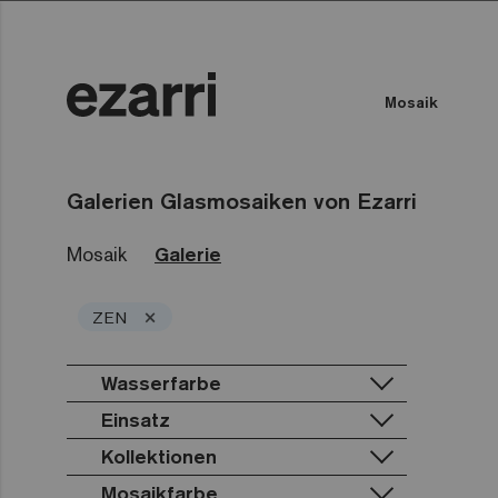
Mosaik
Farbe des Wassers
Öffentliches Schwimmbad
Galerien Glasmosaiken von Ezarri
Mosaik
Galerie
×
ZEN
Wasserfarbe
Einsatz
Kollektionen
Privatpool
Öffentliches Schwimmbad
Mosaikfarbe