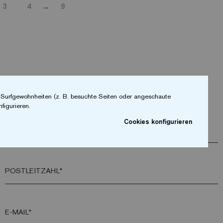
...
3
4
9
r Surfgewohnheiten (z. B. besuchte Seiten oder angeschaute
figurieren.
Cookies konfigurieren
FIRMA*
POSTLEITZAHL*
E-MAIL*