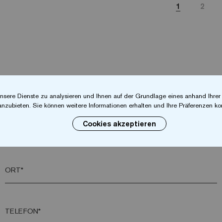
1
2
Wünschen Sie weitere Informationen?
nsere Dienste zu analysieren und Ihnen auf der Grundlage eines anhand Ihre
Kontaktieren Sie uns
anzubieten. Sie können weitere Informationen erhalten und Ihre Präferenzen kon
Cookies akzeptieren
NACHNAME*
ORT*
TELEFON*