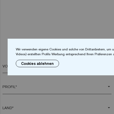
Wir verwenden eigene Cookies und solche von Drittanbietern, um u
Videos) erstellten Profils Werbung entsprechend Ihren Präferenzen 
Cookies ablehnen
VORNAME*
arrow_drop_down
arrow_drop_down