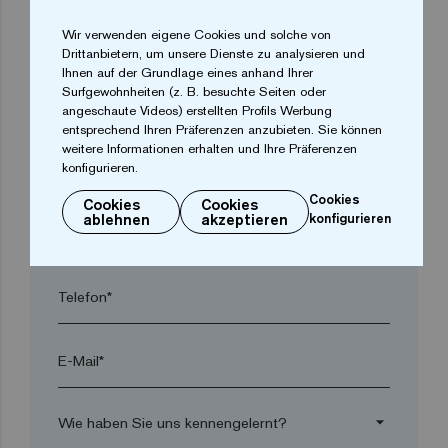
Wir verwenden eigene Cookies und solche von
arrow_drop_down
Drittanbietern, um unsere Dienste zu analysieren und
Ihnen auf der Grundlage eines anhand Ihrer
Surfgewohnheiten (z. B. besuchte Seiten oder
Ort*
angeschaute Videos) erstellten Profils Werbung
entsprechend Ihren Präferenzen anzubieten. Sie können
weitere Informationen erhalten und Ihre Präferenzen
konfigurieren.
Postleitzahl*
Cookies
Cookies
Cookies
ablehnen
akzeptieren
konfigurieren
arrow_drop_down
Telefon*
E-Mail*
arrow_drop_down