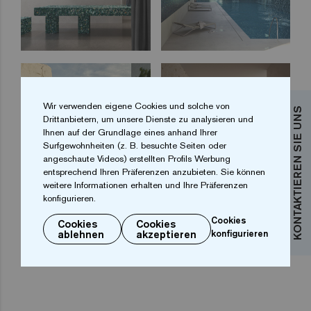
Wir verwenden eigene Cookies und solche von
KONTAKTIEREN SIE UNS
Drittanbietern, um unsere Dienste zu analysieren und
Ihnen auf der Grundlage eines anhand Ihrer
Surfgewohnheiten (z. B. besuchte Seiten oder
angeschaute Videos) erstellten Profils Werbung
entsprechend Ihren Präferenzen anzubieten. Sie können
weitere Informationen erhalten und Ihre Präferenzen
konfigurieren.
Cookies
Cookies
Cookies
...
1
2
3
4
63
ablehnen
akzeptieren
konfigurieren