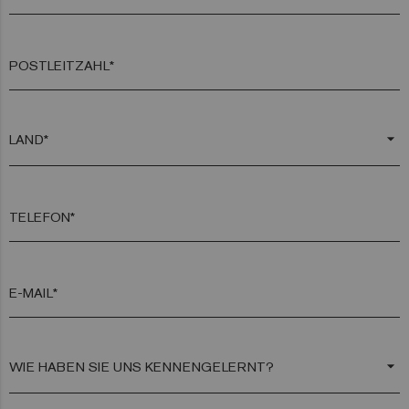
POSTLEITZAHL*
arrow_drop_down
TELEFON*
E-MAIL*
arrow_drop_down