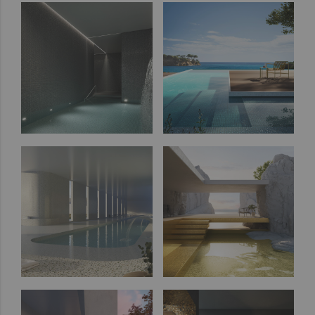
out
Zen
Iridescent
Cocktail
Metal
Space
Fosfo