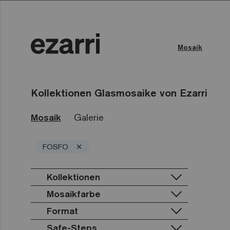
Mosaik
Farbe des Wassers
Öffentliches Schwimmbad
Kollektionen Glasmosaike von Ezarri
Mosaik
Galerie
×
FOSFO
Kollektionen
Mosaikfarbe
Premium
Classic
Terrazzo
Format
Lisa
Weiß
Gold
Niebla
Schwarz
Safe-Steps
25mm