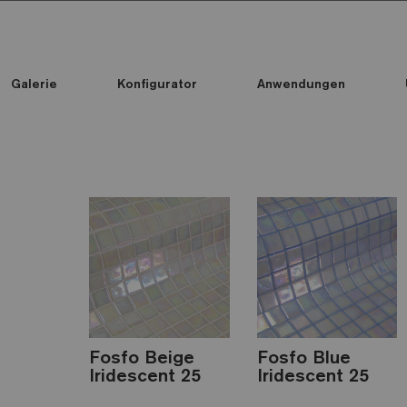
Galerie
Konfigurator
Anwendungen
Alle Kollektionen
Alle Kollektionen
Standard Printed Mosaic
Fosfo Beige
Fosfo Blue
Iridescent 25
Iridescent 25