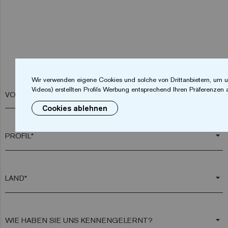
Wir verwenden eigene Cookies und solche von Drittanbietern, um u
Videos) erstellten Profils Werbung entsprechend Ihren Präferenzen 
VORNAME*
Cookies ablehnen
arrow_drop_down
arrow_drop_down
arrow_drop_down