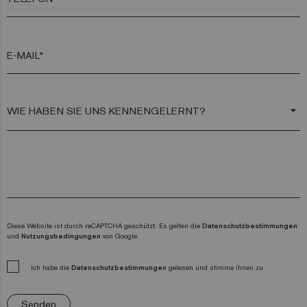
E-MAIL*
arrow_drop_down
Diese Website ist durch reCAPTCHA geschützt. Es gelten die
Datenschutzbestimmungen
und
Nutzungsbedingungen
von Google.
Ich habe die
Datenschutzbestimmungen
gelesen und stimme ihnen zu
Senden