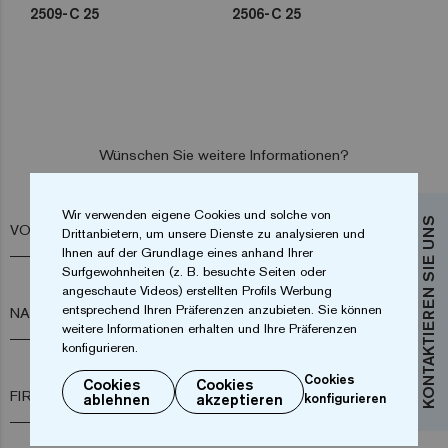
2509-C 25
2506-C 25
Wünschen Sie weitere Informationen?
Kontaktieren Sie uns
Wir verwenden eigene Cookies und solche von
KONTAKTIEREN SIE UNS
VORNAME*
Drittanbietern, um unsere Dienste zu analysieren und
Ihnen auf der Grundlage eines anhand Ihrer
Surfgewohnheiten (z. B. besuchte Seiten oder
angeschaute Videos) erstellten Profils Werbung
entsprechend Ihren Präferenzen anzubieten. Sie können
NACHNAME*
weitere Informationen erhalten und Ihre Präferenzen
konfigurieren.
Cookies
Cookies
Cookies
FIRMA*
ablehnen
akzeptieren
konfigurieren