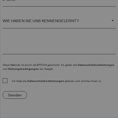
arrow_drop_down
Diese Website ist durch reCAPTCHA geschützt. Es gelten die
Datenschutzbestimmungen
und
Nutzungsbedingungen
von Google.
Ich habe die
Datenschutzbestimmungen
gelesen und stimme ihnen zu
Senden