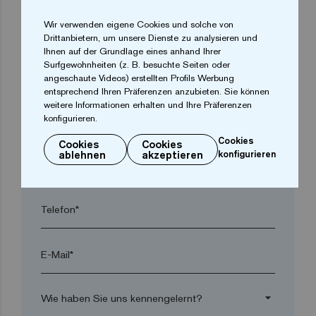
Wir verwenden eigene Cookies und solche von
arrow_drop_down
Drittanbietern, um unsere Dienste zu analysieren und
Ihnen auf der Grundlage eines anhand Ihrer
Surfgewohnheiten (z. B. besuchte Seiten oder
Ort*
angeschaute Videos) erstellten Profils Werbung
entsprechend Ihren Präferenzen anzubieten. Sie können
weitere Informationen erhalten und Ihre Präferenzen
konfigurieren.
Postleitzahl*
Cookies
Cookies
Cookies
ablehnen
akzeptieren
konfigurieren
arrow_drop_down
Telefon*
E-Mail*
arrow_drop_down