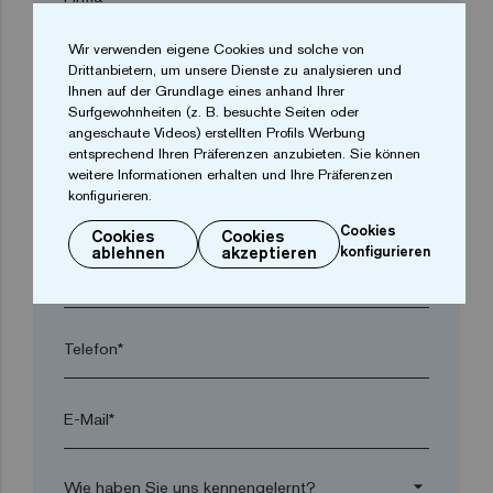
Wir verwenden eigene Cookies und solche von
arrow_drop_down
Drittanbietern, um unsere Dienste zu analysieren und
Ihnen auf der Grundlage eines anhand Ihrer
Surfgewohnheiten (z. B. besuchte Seiten oder
angeschaute Videos) erstellten Profils Werbung
Ort*
entsprechend Ihren Präferenzen anzubieten. Sie können
weitere Informationen erhalten und Ihre Präferenzen
konfigurieren.
Postleitzahl*
Cookies
Cookies
Cookies
ablehnen
akzeptieren
konfigurieren
arrow_drop_down
Telefon*
E-Mail*
arrow_drop_down