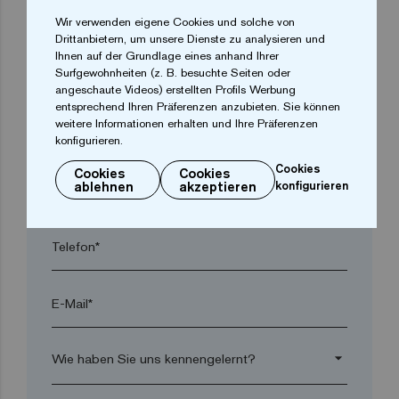
arrow_drop_down
Wir verwenden eigene Cookies und solche von
Drittanbietern, um unsere Dienste zu analysieren und
Ihnen auf der Grundlage eines anhand Ihrer
Surfgewohnheiten (z. B. besuchte Seiten oder
Ort*
angeschaute Videos) erstellten Profils Werbung
entsprechend Ihren Präferenzen anzubieten. Sie können
weitere Informationen erhalten und Ihre Präferenzen
Postleitzahl*
konfigurieren.
Cookies
Cookies
Cookies
ablehnen
akzeptieren
konfigurieren
arrow_drop_down
Telefon*
E-Mail*
arrow_drop_down