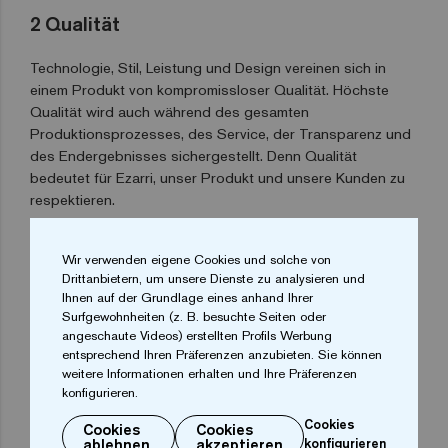
2
Qualität
Technologie, Stil, Leistung und Design vereinen sich in
einem Produkt von kompromissloser Qualität. Höchste
Qualität wird auch während des gesamten
Produktionsprozesses, des Service, der Transparenz und
des Endergebnisses sichergestellt. Denn Qualität
bedeutet für Ezarri, unser Produkt und unsere Kunden zu
respektieren.
Wir verwenden eigene Cookies und solche von
3
Anpassung
Drittanbietern, um unsere Dienste zu analysieren und
Ihnen auf der Grundlage eines anhand Ihrer
Mit unserem Mix-Generator können Sie Ihre eigene
Surfgewohnheiten (z. B. besuchte Seiten oder
Komposition aus unserem breiten Angebot an
angeschaute Videos) erstellten Profils Werbung
entsprechend Ihren Präferenzen anzubieten. Sie können
Mosaikfliesen erstellen. Oder wenn Sie es vorziehen,
weitere Informationen erhalten und Ihre Präferenzen
können wir mit unserem Digitaldrucksystem ein
konfigurieren.
maßgeschneidertes Design für Ihr Projekt erstellen.
Cookies
Cookies
Cookies
ablehnen
akzeptieren
konfigurieren