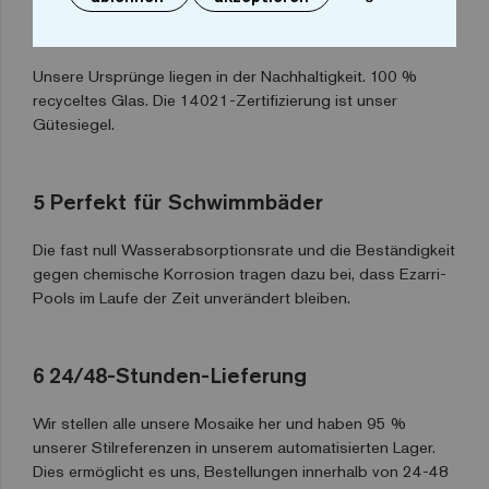
4
Umweltfreundlich
Unsere Ursprünge liegen in der Nachhaltigkeit. 100 %
recyceltes Glas. Die 14021-Zertifizierung ist unser
Gütesiegel.
5
Perfekt für Schwimmbäder
Die fast null Wasserabsorptionsrate und die Beständigkeit
gegen chemische Korrosion tragen dazu bei, dass Ezarri-
Pools im Laufe der Zeit unverändert bleiben.
6
24/48-Stunden-Lieferung
Wir stellen alle unsere Mosaike her und haben 95 %
unserer Stilreferenzen in unserem automatisierten Lager.
Dies ermöglicht es uns, Bestellungen innerhalb von 24-48