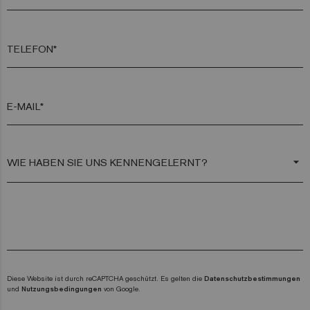
TELEFON*
E-MAIL*
arrow_drop_down
Diese Website ist durch reCAPTCHA geschützt. Es gelten die
Datenschutzbestimmungen
und
Nutzungsbedingungen
von Google.