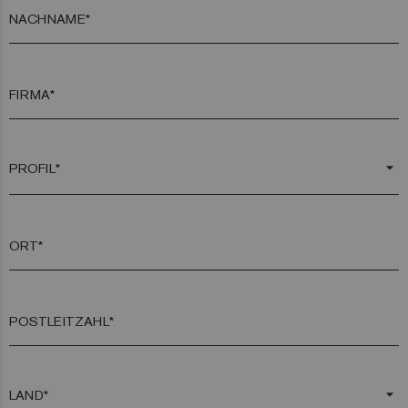
NACHNAME*
FIRMA*
arrow_drop_down
ORT*
POSTLEITZAHL*
arrow_drop_down