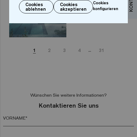
Cookies
Cookies
Cookies
ablehnen
akzeptieren
konfigurieren
...
1
2
3
4
31
Wünschen Sie weitere Informationen?
Kontaktieren Sie uns
VORNAME*