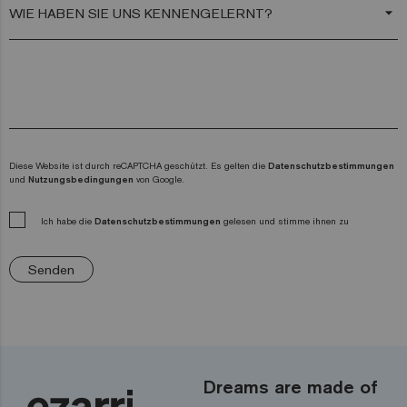
arrow_drop_down
Diese Website ist durch reCAPTCHA geschützt. Es gelten die
Datenschutzbestimmungen
und
Nutzungsbedingungen
von Google.
Ich habe die
Datenschutzbestimmungen
gelesen und stimme ihnen zu
Senden
Dreams are made of