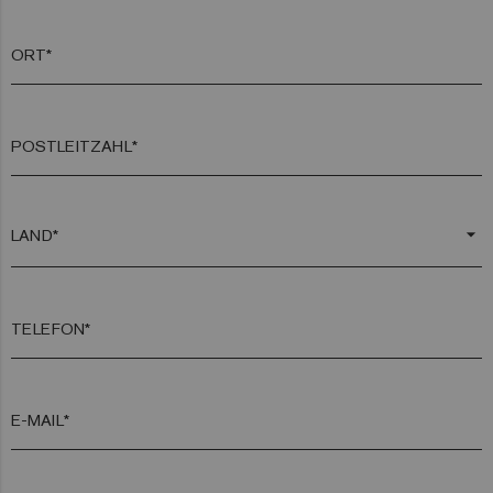
ORT*
POSTLEITZAHL*
arrow_drop_down
TELEFON*
E-MAIL*