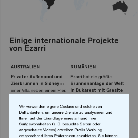
Einige internationale Projekte
von Ezarri
AUSTRALIEN
RUMÄNIEN
Privater Außenpool und
Ezarri hat die größte
Zierbrunnen in Sidney
in
Brunnenanlage der Welt
einer Villa neben einem Pier.
in Bukarest mit Gresite
gefliest.
Wir verwenden eigene Cookies und solche von
Drittanbietern, um unsere Dienste zu analysieren und
ITALIEN
DEUTSCHLAND
Ihnen auf der Grundlage eines anhand Ihrer
Surfgewohnheiten (z. B. besuchte Seiten oder
Ein wunderschönes
Hotel der NH Hotelkette
angeschaute Videos) erstellten Profils Werbung
Mosaik-Schwimmbad
in Berlin, entworfen von
entsprechend Ihren Präferenzen anzubieten. Sie können