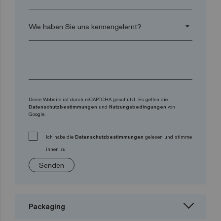
arrow_drop_down
Diese Website ist durch reCAPTCHA geschützt. Es gelten die
Datenschutzbestimmungen
und
Nutzungsbedingungen
von
Google.
Ich habe die
Datenschutzbestimmungen
gelesen und stimme
ihnen zu
Senden
Packaging