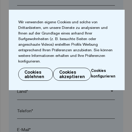
Firma*
Wir verwenden eigene Cookies und solche von
Drittanbietern, um unsere Dienste zu analysieren und
Ihnen auf der Grundlage eines anhand Ihrer
arrow_drop_down
Surfgewohnheiten (z. B. besuchte Seiten oder
angeschaute Videos) erstellten Profils Werbung
entsprechend Ihren Präferenzen anzubieten. Sie können
Ort*
weitere Informationen erhalten und Ihre Präferenzen
konfigurieren.
Cookies
Cookies
Cookies
Postleitzahl*
ablehnen
akzeptieren
konfigurieren
arrow_drop_down
Telefon*
E-Mail*