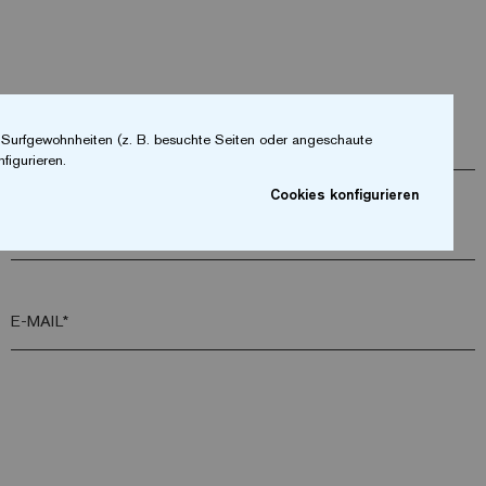
r Surfgewohnheiten (z. B. besuchte Seiten oder angeschaute
FIRMA*
figurieren.
Cookies konfigurieren
POSTLEITZAHL*
E-MAIL*