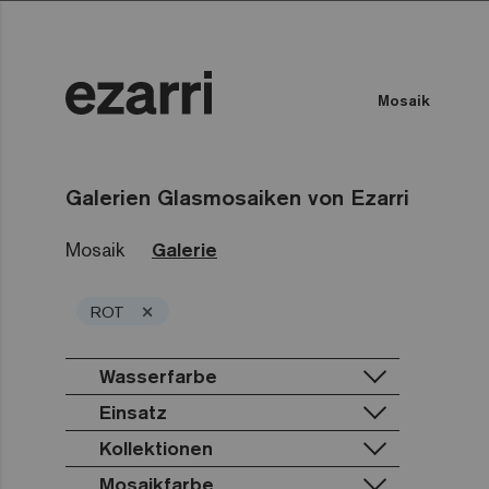
Mosaik
Farbe des Wassers
Öffentliches Schwimmbad
Galerien Glasmosaiken von Ezarri
Mosaik
Galerie
×
ROT
Wasserfarbe
Einsatz
Kollektionen
Privatpool
Öffentliches Schwimmbad
Mosaikfarbe