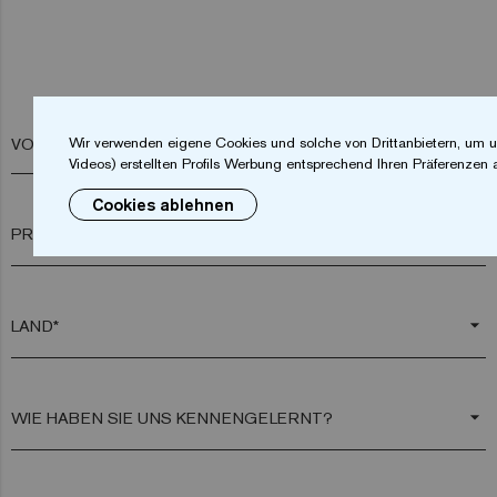
VORNAME*
Wir verwenden eigene Cookies und solche von Drittanbietern, um u
Videos) erstellten Profils Werbung entsprechend Ihren Präferenzen 
Cookies ablehnen
arrow_drop_down
arrow_drop_down
arrow_drop_down