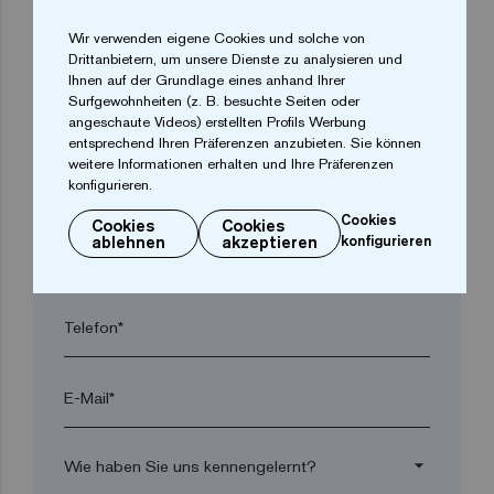
Wir verwenden eigene Cookies und solche von
arrow_drop_down
Drittanbietern, um unsere Dienste zu analysieren und
Ihnen auf der Grundlage eines anhand Ihrer
Surfgewohnheiten (z. B. besuchte Seiten oder
Ort*
angeschaute Videos) erstellten Profils Werbung
entsprechend Ihren Präferenzen anzubieten. Sie können
weitere Informationen erhalten und Ihre Präferenzen
konfigurieren.
Postleitzahl*
Cookies
Cookies
Cookies
ablehnen
akzeptieren
konfigurieren
arrow_drop_down
Telefon*
E-Mail*
arrow_drop_down