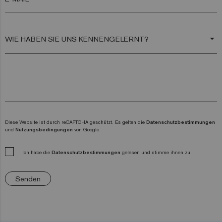
arrow_drop_down
Diese Website ist durch reCAPTCHA geschützt. Es gelten die
Datenschutzbestimmungen
und
Nutzungsbedingungen
von Google.
Ich habe die
Datenschutzbestimmungen
gelesen und stimme ihnen zu
Senden