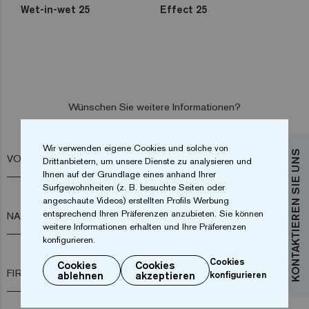
Wet-in-wet 25
Effect 25
Wünschen Sie weitere Informationen?
Kontaktieren Sie uns
Wir verwenden eigene Cookies und solche von
KONTAKTIEREN SIE UNS
VORNAME*
Drittanbietern, um unsere Dienste zu analysieren und
Ihnen auf der Grundlage eines anhand Ihrer
Surfgewohnheiten (z. B. besuchte Seiten oder
angeschaute Videos) erstellten Profils Werbung
entsprechend Ihren Präferenzen anzubieten. Sie können
NACHNAME*
weitere Informationen erhalten und Ihre Präferenzen
konfigurieren.
Cookies
Cookies
Cookies
FIRMA*
ablehnen
akzeptieren
konfigurieren