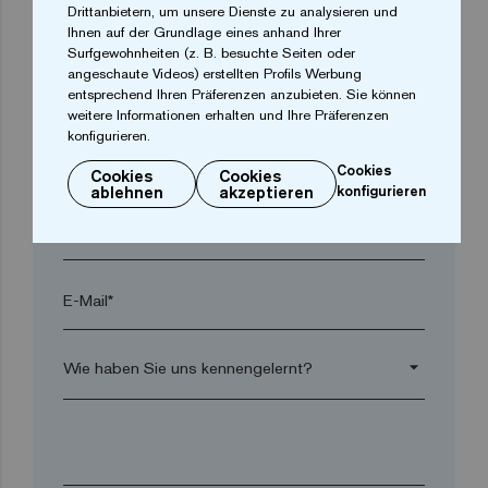
Drittanbietern, um unsere Dienste zu analysieren und
Ort*
Ihnen auf der Grundlage eines anhand Ihrer
Surfgewohnheiten (z. B. besuchte Seiten oder
angeschaute Videos) erstellten Profils Werbung
Postleitzahl*
entsprechend Ihren Präferenzen anzubieten. Sie können
weitere Informationen erhalten und Ihre Präferenzen
konfigurieren.
arrow_drop_down
Cookies
Cookies
Cookies
ablehnen
akzeptieren
konfigurieren
Telefon*
E-Mail*
arrow_drop_down