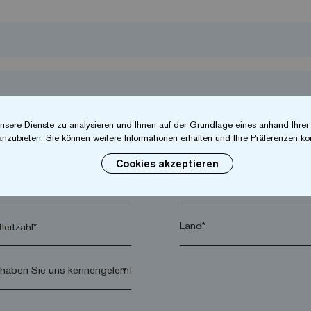
nsere Dienste zu analysieren und Ihnen auf der Grundlage eines anhand Ihre
anzubieten. Sie können weitere Informationen erhalten und Ihre Präferenzen kon
Cookies akzeptieren
hname*
Firma*
leitzahl*
arrow_drop_down