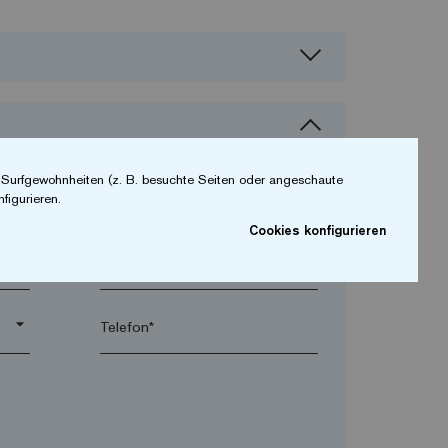
r Surfgewohnheiten (z. B. besuchte Seiten oder angeschaute
figurieren.
Cookies konfigurieren
arrow_drop_down
arrow_drop_down
Telefon*