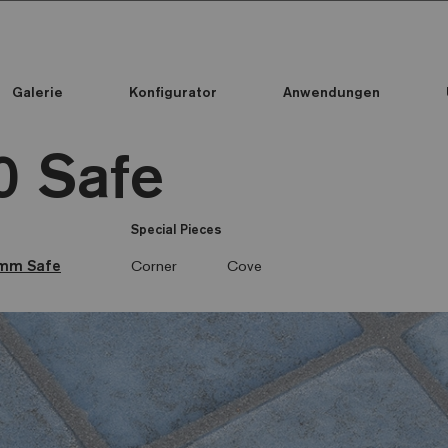
Galerie
Konfigurator
Anwendungen
Alle Kollektionen
Alle Kollektionen
Standard Printed Mosaic
0 Safe
Special Pieces
mm Safe
Corner
Cove