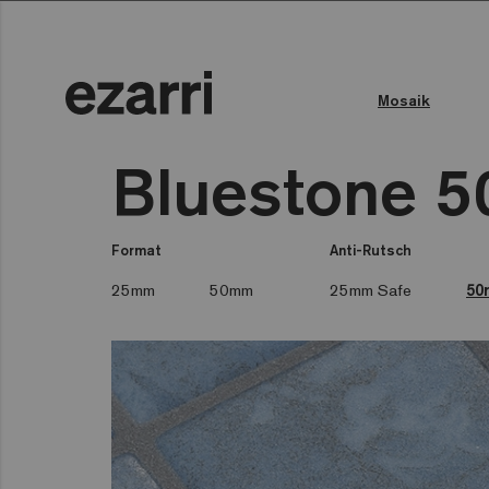
Mosaik
Farbe des Wassers
Öffentliches Schwimmbad
Bluestone 5
Format
Anti-Rutsch
25mm
50mm
25mm Safe
50