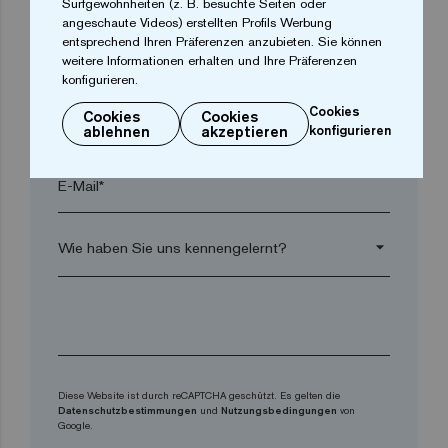
Surfgewohnheiten (z. B. besuchte Seiten oder
angeschaute Videos) erstellten Profils Werbung
entsprechend Ihren Präferenzen anzubieten. Sie können
arrow_drop_down
weitere Informationen erhalten und Ihre Präferenzen
konfigurieren.
Cookies
Cookies
Cookies
Telefon*
ablehnen
akzeptieren
konfigurieren
E-Mail*
arrow_drop_down
Diese Website ist durch reCAPTCHA geschützt. Es gelten die
Datenschutzbestimmungen
und
Nutzungsbedingungen
von
Google.