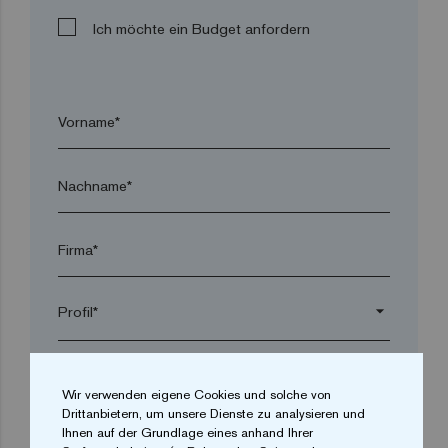
Ich möchte ein Budget anfordern
Vorname*
Nachname*
Firma*
arrow_drop_down
Ort*
Wir verwenden eigene Cookies und solche von
Drittanbietern, um unsere Dienste zu analysieren und
Ihnen auf der Grundlage eines anhand Ihrer
Postleitzahl*