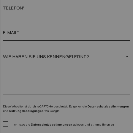
TELEFON*
E-MAIL*
arrow_drop_down
Diese Website ist durch reCAPTCHA geschützt. Es gelten die
Datenschutzbestimmungen
und
Nutzungsbedingungen
von Google.
Ich habe die
Datenschutzbestimmungen
gelesen und stimme ihnen zu