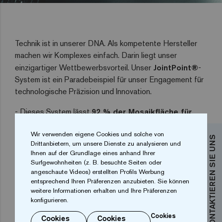
Technik ist in unserer DNA. Als kompetente Hersteller
machen wir Komplexes einfach. Darin liegt unser
einzigartiger Wettbewerbsvorteil. Unser
JointPoint®
-
System ist ein Paradebeispiel für unser Engagement für
technologische Präzision und Innovation.
- Dieses System lässt
92 % der Mosaikfläche für
das Auftragen des Klebers frei
, was eine wesentlich
Wir verwenden eigene Cookies und solche von
längere Haltbarkeit bedeutet.
KONTAKTIEREN SIE UNS
Drittanbietern, um unsere Dienste zu analysieren und
Ihnen auf der Grundlage eines anhand Ihrer
- Seine einzigartige Zusammensetzung passt sich jeder
Surfgewohnheiten (z. B. besuchte Seiten oder
Kurve oder Form an und gewährleistet
maximale
angeschaute Videos) erstellten Profils Werbung
Flexibilität und Festigkeit
. Das Arbeiten um
entsprechend Ihren Präferenzen anzubieten. Sie können
weitere Informationen erhalten und Ihre Präferenzen
Hindernisse herum ist mit dem einfachen, leicht zu
konfigurieren.
schneidenden System unkompliziert.
Cookies
Cookies
Cookies