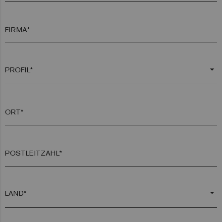
FIRMA*
arrow_drop_down
ORT*
POSTLEITZAHL*
arrow_drop_down