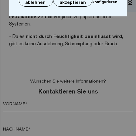
- Seine Flexibilität und Anpassbarkeit machen es extrem
ablehnen
akzeptieren
konfigurieren
einfach zu installieren und
spart bis zu 25 % der
Installationszeit
im Vergleich zu papierbasierten
Systemen.
- Da es
nicht durch Feuchtigkeit beeinflusst wird
,
gibt es keine Ausdehnung, Schrumpfung oder Bruch.
Wünschen Sie weitere Informationen?
Kontaktieren Sie uns
VORNAME*
NACHNAME*