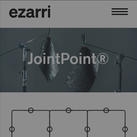
JointPoint®