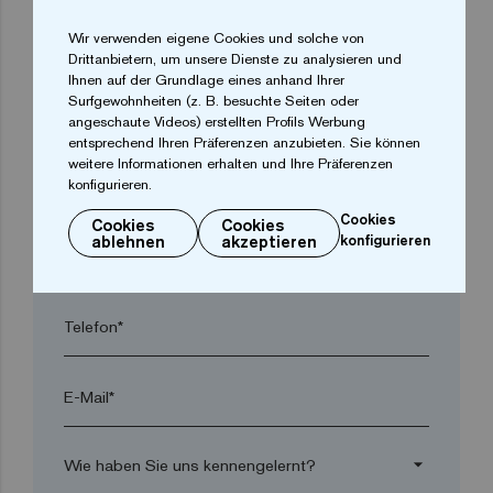
Wir verwenden eigene Cookies und solche von
arrow_drop_down
Drittanbietern, um unsere Dienste zu analysieren und
Ihnen auf der Grundlage eines anhand Ihrer
Surfgewohnheiten (z. B. besuchte Seiten oder
Ort*
angeschaute Videos) erstellten Profils Werbung
entsprechend Ihren Präferenzen anzubieten. Sie können
weitere Informationen erhalten und Ihre Präferenzen
konfigurieren.
Postleitzahl*
Cookies
Cookies
Cookies
ablehnen
akzeptieren
konfigurieren
arrow_drop_down
Telefon*
E-Mail*
arrow_drop_down