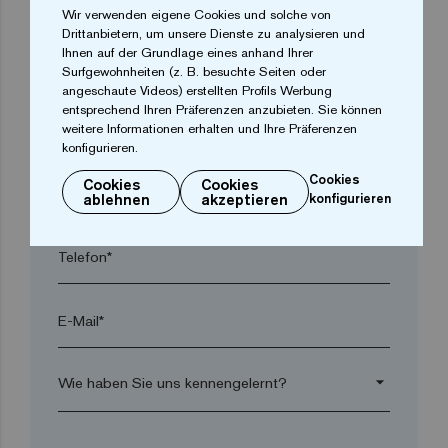
Wir verwenden eigene Cookies und solche von
Drittanbietern, um unsere Dienste zu analysieren und
Ihnen auf der Grundlage eines anhand Ihrer
Ort*
Surfgewohnheiten (z. B. besuchte Seiten oder
angeschaute Videos) erstellten Profils Werbung
entsprechend Ihren Präferenzen anzubieten. Sie können
Postleitzahl*
weitere Informationen erhalten und Ihre Präferenzen
konfigurieren.
Cookies
Cookies
Cookies
arrow_drop_down
ablehnen
akzeptieren
konfigurieren
Telefon*
E-Mail*
arrow_drop_down