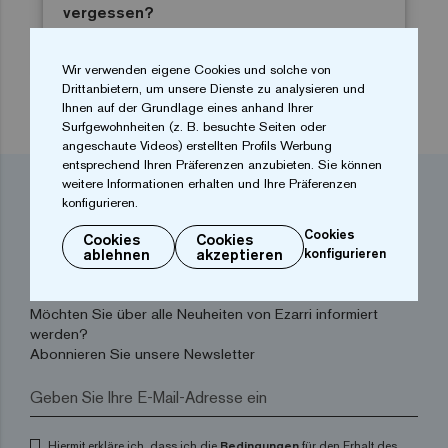
vergessen?
Wir verwenden eigene Cookies und solche von
Drittanbietern, um unsere Dienste zu analysieren und
Ihnen auf der Grundlage eines anhand Ihrer
Surfgewohnheiten (z. B. besuchte Seiten oder
angeschaute Videos) erstellten Profils Werbung
entsprechend Ihren Präferenzen anzubieten. Sie können
weitere Informationen erhalten und Ihre Präferenzen
Dreams are made of
konfigurieren.
mosaics
Cookies
Cookies
Cookies
ablehnen
akzeptieren
konfigurieren
Möchten Sie über alle Neuheiten von Ezarri informiert
werden?
Abonnieren Sie unsere Newsletter
Hiermit erkläre ich, dass ich die
Bedingungen
für den Erhalt des