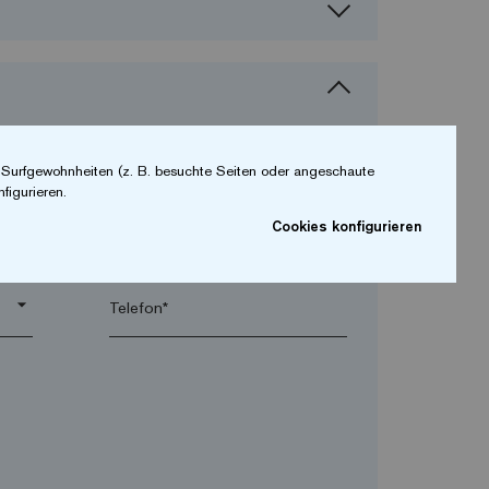
r Surfgewohnheiten (z. B. besuchte Seiten oder angeschaute
figurieren.
Cookies konfigurieren
arrow_drop_down
arrow_drop_down
Telefon*