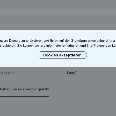
nsere Dienste zu analysieren und Ihnen auf der Grundlage eines anhand Ihre
anzubieten. Sie können weitere Informationen erhalten und Ihre Präferenzen kon
Cookies akzeptieren
hname*
Firma*
leitzahl*
arrow_drop_down