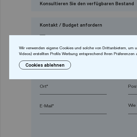
Konsultieren Sie den verfügbaren Bestand
Kontakt / Budget anfordern
Ich möchte ein Budget anfordern
Wir verwenden eigene Cookies und solche von Drittanbietern, um u
Videos) erstellten Profils Werbung entsprechend Ihren Präferenzen 
Cookies ablehnen
Vorname*
Nac
Ort*
Post
E-Mail*