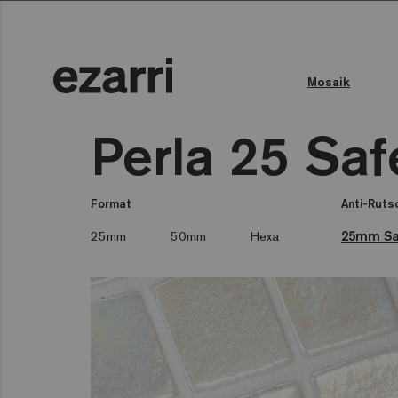
Mosaik
Farbe des Wassers
Öffentliches Schwimmbad
Perla 25 Saf
Format
Anti-Ruts
25mm
50mm
Hexa
25mm Sa