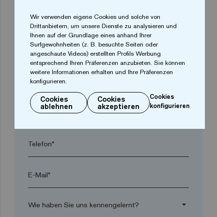
Wir verwenden eigene Cookies und solche von
arrow_drop_down
Drittanbietern, um unsere Dienste zu analysieren und
Ihnen auf der Grundlage eines anhand Ihrer
Surfgewohnheiten (z. B. besuchte Seiten oder
Ort*
angeschaute Videos) erstellten Profils Werbung
entsprechend Ihren Präferenzen anzubieten. Sie können
weitere Informationen erhalten und Ihre Präferenzen
konfigurieren.
Postleitzahl*
Cookies
Cookies
Cookies
ablehnen
akzeptieren
konfigurieren
arrow_drop_down
Telefon*
E-Mail*
arrow_drop_down