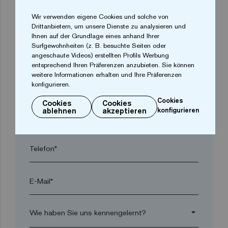
arrow_drop_down
Wir verwenden eigene Cookies und solche von
Drittanbietern, um unsere Dienste zu analysieren und
Ihnen auf der Grundlage eines anhand Ihrer
Surfgewohnheiten (z. B. besuchte Seiten oder
Ort*
angeschaute Videos) erstellten Profils Werbung
entsprechend Ihren Präferenzen anzubieten. Sie können
weitere Informationen erhalten und Ihre Präferenzen
Postleitzahl*
konfigurieren.
Cookies
Cookies
Cookies
ablehnen
akzeptieren
konfigurieren
arrow_drop_down
Telefon*
E-Mail*
arrow_drop_down