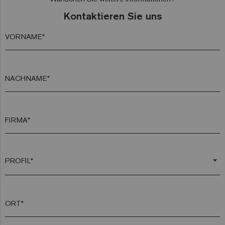
Kontaktieren Sie uns
VORNAME*
NACHNAME*
FIRMA*
arrow_drop_down
ORT*