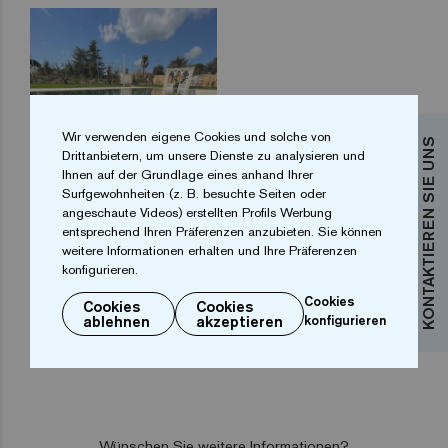
Wir verwenden eigene Cookies und solche von
KONTAKTIEREN SIE UNS
Drittanbietern, um unsere Dienste zu analysieren und
Ihnen auf der Grundlage eines anhand Ihrer
Surfgewohnheiten (z. B. besuchte Seiten oder
angeschaute Videos) erstellten Profils Werbung
entsprechend Ihren Präferenzen anzubieten. Sie können
weitere Informationen erhalten und Ihre Präferenzen
konfigurieren.
...
1
2
3
4
6
Cookies
Cookies
Cookies
ablehnen
akzeptieren
konfigurieren
Wünschen Sie weitere Informationen?