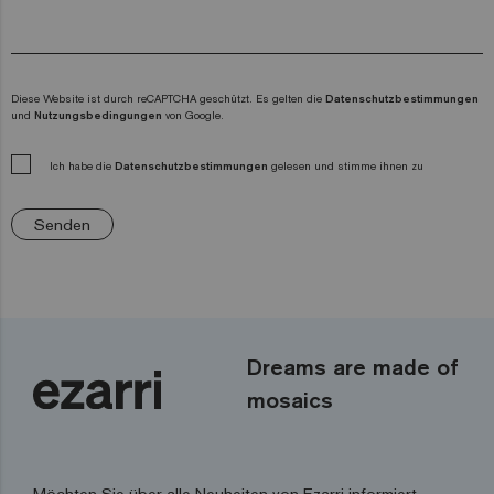
Diese Website ist durch reCAPTCHA geschützt. Es gelten die
Datenschutzbestimmungen
und
Nutzungsbedingungen
von Google.
Ich habe die
Datenschutzbestimmungen
gelesen und stimme ihnen zu
Senden
Dreams are made of
mosaics
Möchten Sie über alle Neuheiten von Ezarri informiert