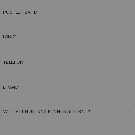
POSTLEITZAHL*
arrow_drop_down
TELEFON*
E-MAIL*
arrow_drop_down