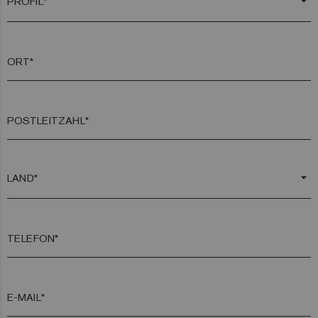
arrow_drop_down
ORT*
POSTLEITZAHL*
arrow_drop_down
TELEFON*
E-MAIL*