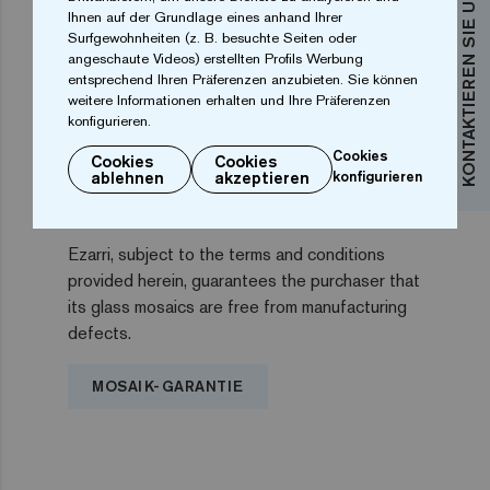
KONTAKTIEREN SIE UNS
Ihnen auf der Grundlage eines anhand Ihrer
Surfgewohnheiten (z. B. besuchte Seiten oder
UMWELT
angeschaute Videos) erstellten Profils Werbung
file_download
ZERTIFIZIERUNG
entsprechend Ihren Präferenzen anzubieten. Sie können
HERUNTERLADEN
weitere Informationen erhalten und Ihre Präferenzen
konfigurieren.
Cookies
Cookies
Cookies
ablehnen
akzeptieren
konfigurieren
MOSAIK-GARANTIE
Ezarri, subject to the terms and conditions
provided herein, guarantees the purchaser that
its glass mosaics are free from manufacturing
defects.
MOSAIK-GARANTIE