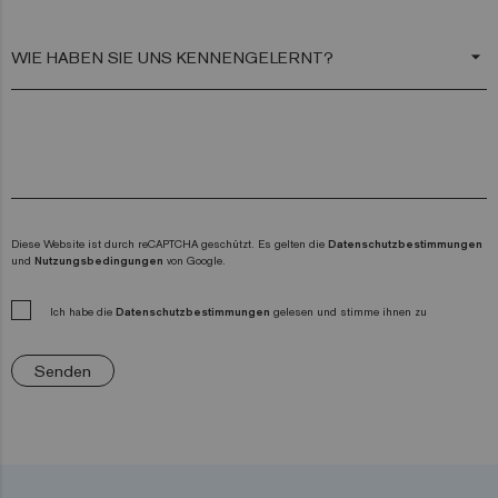
arrow_drop_down
Diese Website ist durch reCAPTCHA geschützt. Es gelten die
Datenschutzbestimmungen
und
Nutzungsbedingungen
von Google.
Ich habe die
Datenschutzbestimmungen
gelesen und stimme ihnen zu
Senden