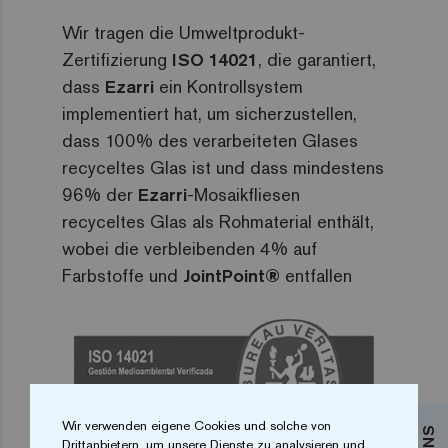
Wir tragen die Umweltprodukt-
Zertifizierung
ISO 14021
, die garantiert,
dass
Ezarri
ein Kontrollsystem
implementiert hat, um sicherzustellen,
dass 100% des verarbeiteten Glases
recyceltes Glas ist und dass mindestens
96% der
Ezarri
-Mosaikfliesen
recyceltes Glas als Rohmaterial enthält,
wobei die verbleibenden 4% auf
Farbstoffe und
JointPoint®
entfallen
Wir verwenden eigene Cookies und solche von
Drittanbietern, um unsere Dienste zu analysieren und