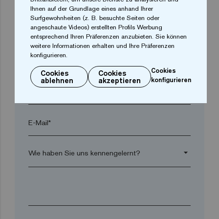
Ihnen auf der Grundlage eines anhand Ihrer
Surfgewohnheiten (z. B. besuchte Seiten oder
angeschaute Videos) erstellten Profils Werbung
Postleitzahl*
entsprechend Ihren Präferenzen anzubieten. Sie können
weitere Informationen erhalten und Ihre Präferenzen
konfigurieren.
arrow_drop_down
Cookies
Cookies
Cookies
ablehnen
akzeptieren
konfigurieren
Telefon*
E-Mail*
arrow_drop_down