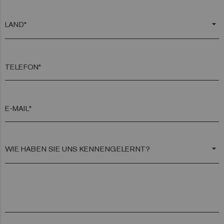
arrow_drop_down
TELEFON*
E-MAIL*
arrow_drop_down