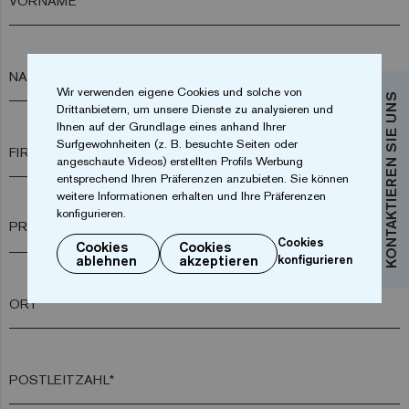
VORNAME*
NACHNAME*
Wir verwenden eigene Cookies und solche von
KONTAKTIEREN SIE UNS
Drittanbietern, um unsere Dienste zu analysieren und
Ihnen auf der Grundlage eines anhand Ihrer
Surfgewohnheiten (z. B. besuchte Seiten oder
FIRMA*
angeschaute Videos) erstellten Profils Werbung
entsprechend Ihren Präferenzen anzubieten. Sie können
weitere Informationen erhalten und Ihre Präferenzen
konfigurieren.
arrow_drop_down
Cookies
Cookies
Cookies
ablehnen
akzeptieren
konfigurieren
ORT*
POSTLEITZAHL*