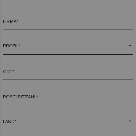
FIRMA*
arrow_drop_down
ORT*
POSTLEITZAHL*
arrow_drop_down