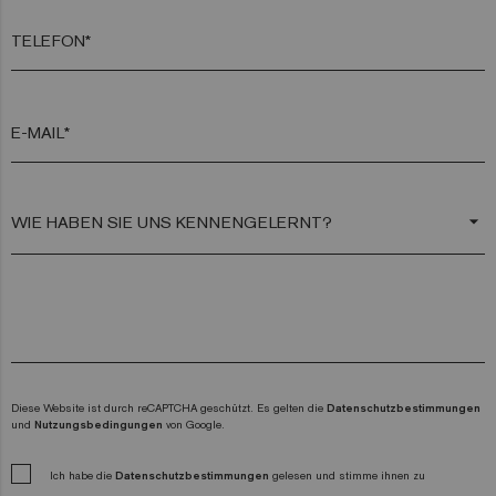
TELEFON*
E-MAIL*
arrow_drop_down
Diese Website ist durch reCAPTCHA geschützt. Es gelten die
Datenschutzbestimmungen
und
Nutzungsbedingungen
von Google.
Ich habe die
Datenschutzbestimmungen
gelesen und stimme ihnen zu