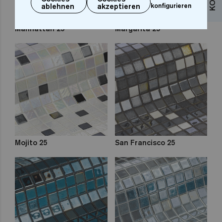
ablehnen
akzeptieren
konfigurieren
Manhattan 25
Margarita 25
Mojito 25
San Francisco 25