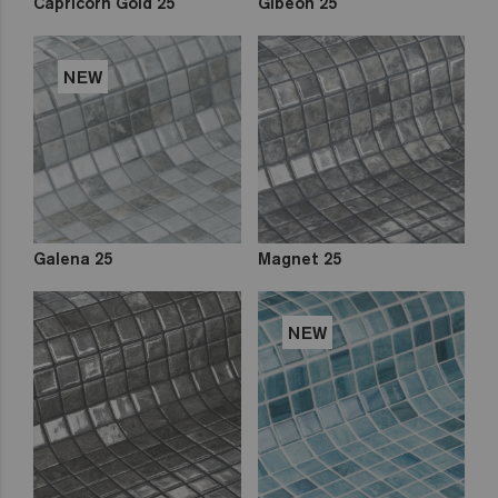
Capricorn Gold 25
Gibeon 25
NEW
Galena 25
Magnet 25
NEW