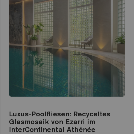
Luxus-Poolfliesen: Recyceltes
Glasmosaik von Ezarri im
InterContinental Athénée