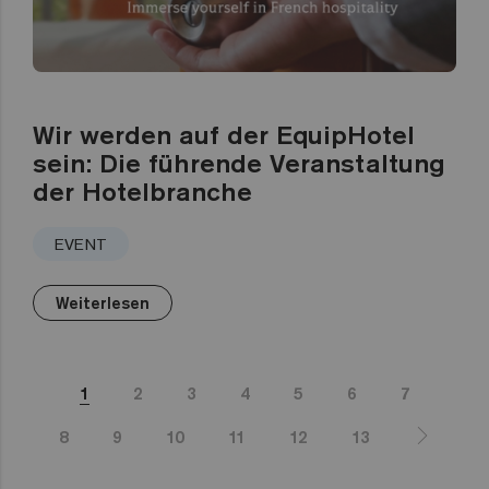
Wir werden auf der EquipHotel
sein: Die führende Veranstaltung
der Hotelbranche
EVENT
Weiterlesen
1
2
3
4
5
6
7
8
9
10
11
12
13