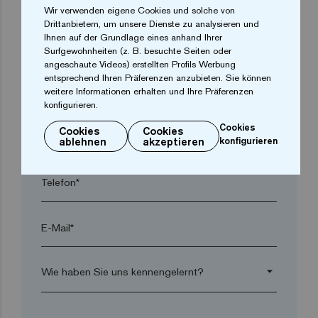
Wir verwenden eigene Cookies und solche von
Drittanbietern, um unsere Dienste zu analysieren und
Ihnen auf der Grundlage eines anhand Ihrer
Ort*
Surfgewohnheiten (z. B. besuchte Seiten oder
angeschaute Videos) erstellten Profils Werbung
entsprechend Ihren Präferenzen anzubieten. Sie können
Postleitzahl*
weitere Informationen erhalten und Ihre Präferenzen
konfigurieren.
Cookies
Cookies
Cookies
arrow_drop_down
ablehnen
akzeptieren
konfigurieren
Telefon*
E-Mail*
arrow_drop_down