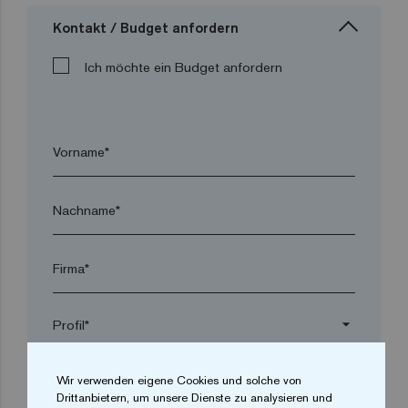
Kontakt / Budget anfordern
Ich möchte ein Budget anfordern
Vorname*
Nachname*
Firma*
arrow_drop_down
Wir verwenden eigene Cookies und solche von
Ort*
Drittanbietern, um unsere Dienste zu analysieren und