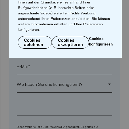
Ihnen auf der Grundlage eines anhand Ihrer
Surfgewohnheiten (z. B. besuchte Seiten oder
Postleitzahl*
angeschaute Videos) erstellten Profils Werbung
entsprechend Ihren Präferenzen anzubieten. Sie können
weitere Informationen erhalten und Ihre Präferenzen
arrow_drop_down
konfigurieren.
Cookies
Cookies
Cookies
ablehnen
akzeptieren
konfigurieren
Telefon*
E-Mail*
arrow_drop_down
Diese Website ist durch reCAPTCHA geschützt. Es gelten die