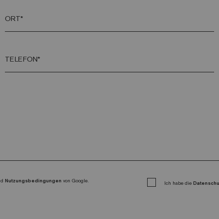
ORT*
TELEFON*
nd
Nutzungsbedingungen
von Google.
Ich habe die
Datensch