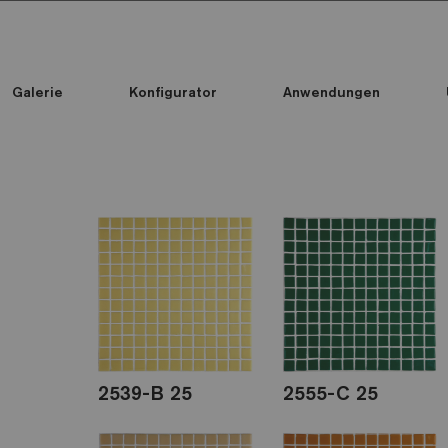
Galerie
Konfigurator
Anwendungen
Alle Kollektionen
Alle Kollektionen
Standard Printed Mosaic
2539-B 25
2555-C 25