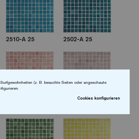
2510-A 25
2502-A 25
r Surfgewohnheiten (z. B. besuchte Seiten oder angeschaute
figurieren.
Cookies konfigurieren
2564-B 25
2524-B 25