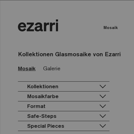
Mosaik
Farbe des Wassers
Öffentliches Schwimmbad
Kollektionen Glasmosaike von Ezarri
Mosaik
Galerie
Kollektionen
Mosaikfarbe
Premium
Classic
Terrazzo
Format
Lisa
Weiß
Gold
Niebla
Schwarz
Safe-Steps
25mm
Aquarelle
Mix
Grau
50mm
Special Pieces
Anti-slip mosaics
Gemma
Fading out
Blau
Hexa