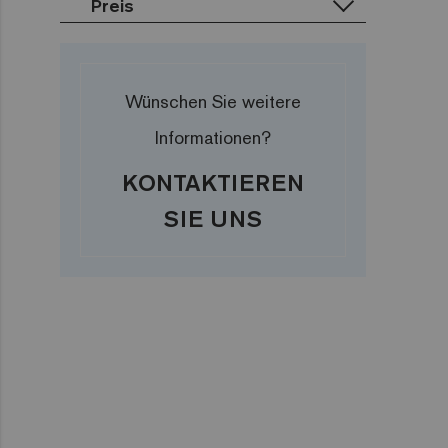
Preis
Corner
Zen
Grün
Cove
€
Iridescent
Gelb
€€
Cocktail
Braun
€€€
Wünschen Sie weitere
Metal
Rosa
Informationen?
Space
Rot
Fosfo
KONTAKTIEREN
SIE UNS