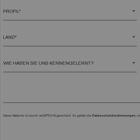
arrow_drop_down
arrow_drop_down
arrow_drop_down
Diese Website ist durch reCAPTCHA geschützt. Es gelten die
Datenschutzbestimmungen
u