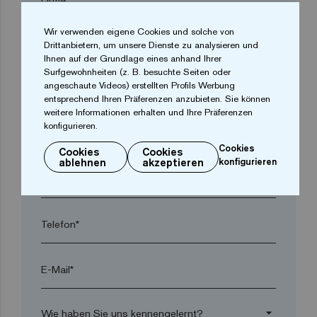
Wir verwenden eigene Cookies und solche von
arrow_drop_down
Drittanbietern, um unsere Dienste zu analysieren und
Ihnen auf der Grundlage eines anhand Ihrer
Surfgewohnheiten (z. B. besuchte Seiten oder
angeschaute Videos) erstellten Profils Werbung
Ort*
entsprechend Ihren Präferenzen anzubieten. Sie können
weitere Informationen erhalten und Ihre Präferenzen
konfigurieren.
Postleitzahl*
Cookies
Cookies
Cookies
ablehnen
akzeptieren
konfigurieren
arrow_drop_down
Telefon*
E-Mail*
arrow_drop_down