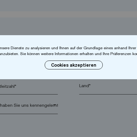
nsere Dienste zu analysieren und Ihnen auf der Grundlage eines anhand Ihre
anzubieten. Sie können weitere Informationen erhalten und Ihre Präferenzen kon
Cookies akzeptieren
hname*
Firma*
leitzahl*
arrow_drop_down