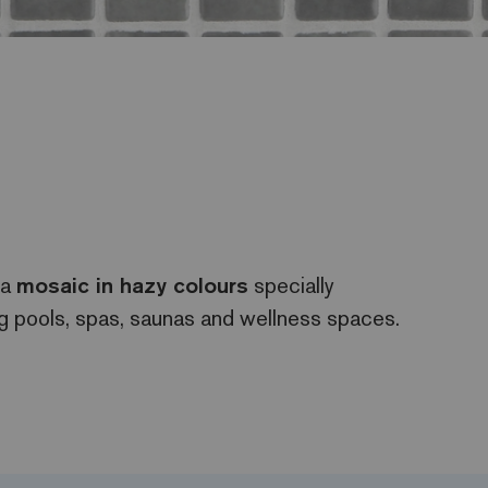
 a
mosaic in hazy colours
specially
ng pools, spas, saunas and wellness spaces.