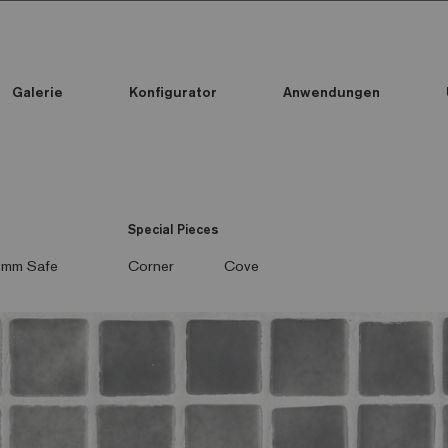
Galerie
Konfigurator
Anwendungen
Alle Kollektionen
Alle Kollektionen
Standard Printed Mosaic
Special Pieces
mm Safe
Corner
Cove