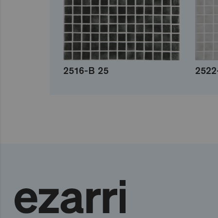
2516-B 25
2522