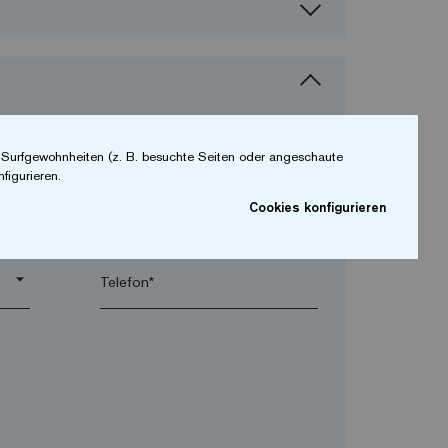
r Surfgewohnheiten (z. B. besuchte Seiten oder angeschaute
figurieren.
Cookies konfigurieren
arrow_drop_down
arrow_drop_down
Telefon*