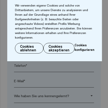
arrow_drop_down
Wir verwenden eigene Cookies und solche von
Drittanbietern, um unsere Dienste zu analysieren und
Ihnen auf der Grundlage eines anhand Ihrer
Ort*
Surfgewohnheiten (z. B. besuchte Seiten oder
angeschaute Videos) erstellten Profils Werbung
entsprechend Ihren Präferenzen anzubieten. Sie können
weitere Informationen erhalten und Ihre Präferenzen
Postleitzahl*
konfigurieren.
Cookies
Cookies
Cookies
arrow_drop_down
ablehnen
akzeptieren
konfigurieren
Telefon*
E-Mail*
arrow_drop_down