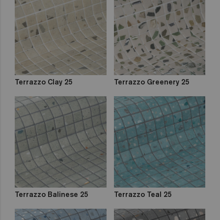
Zen
Iridescent
Cocktail
Metal
Space
Fosfo
Terrazzo Clay 25
Terrazzo Greenery 25
Classic
Lisa
Niebla
Mix
Degradados
Terrazzo Balinese 25
Terrazzo Teal 25