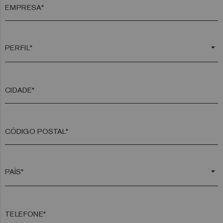
EMPRESA*
arrow_drop_down
CIDADE*
CÓDIGO POSTAL*
arrow_drop_down
TELEFONE*