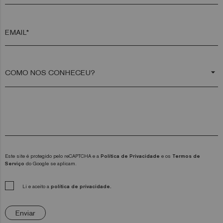
EMAIL*
arrow_drop_down
Este site é protegido pelo reCAPTCHA e a
Política de Privacidade
e os
Termos de
Serviço
do Google se aplicam.
Li e aceito a
política de privacidade.
Enviar