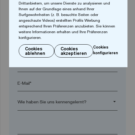
Drittanbietern, um unsere Dienste zu analysieren und
Ort*
Ihnen auf der Grundlage eines anhand Ihrer
Surfgewohnheiten (z. B. besuchte Seiten oder
angeschaute Videos) erstellten Profils Werbung
Postleitzahl*
entsprechend Ihren Präferenzen anzubieten. Sie können
weitere Informationen erhalten und Ihre Präferenzen
konfigurieren.
arrow_drop_down
Cookies
Cookies
Cookies
ablehnen
akzeptieren
konfigurieren
Telefon*
E-Mail*
arrow_drop_down