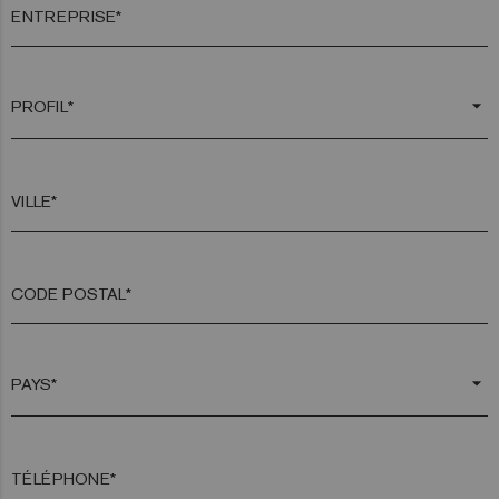
ENTREPRISE*
arrow_drop_down
VILLE*
CODE POSTAL*
arrow_drop_down
TÉLÉPHONE*