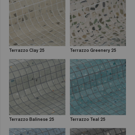
Zen
Iridescent
Cocktail
Metal
Space
Fosfo
Terrazzo Clay 25
Terrazzo Greenery 25
Classic
Lisa
Niebla
Mix
Dégradés
Terrazzo Balinese 25
Terrazzo Teal 25