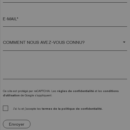
E-MAIL*
arrow_drop_down
Ce site est protégé par reCAPTCHA. Les
règles de confidentialité
et les
conditions
d'utilisation
de Google s'appliquent.
J'ai lu et j'accepte les
termes de la politique de confidentialité.
Envoyer