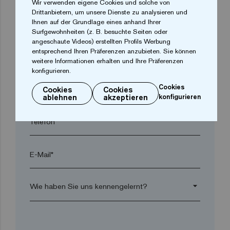
Wir verwenden eigene Cookies und solche von
Drittanbietern, um unsere Dienste zu analysieren und
Ihnen auf der Grundlage eines anhand Ihrer
Ort*
Surfgewohnheiten (z. B. besuchte Seiten oder
angeschaute Videos) erstellten Profils Werbung
entsprechend Ihren Präferenzen anzubieten. Sie können
Postleitzahl*
weitere Informationen erhalten und Ihre Präferenzen
konfigurieren.
arrow_drop_down
Cookies
Cookies
Cookies
ablehnen
akzeptieren
konfigurieren
Telefon*
E-Mail*
arrow_drop_down